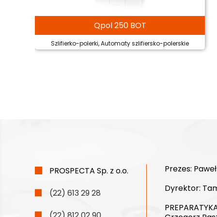
Qpol 250 BOT
Szlifierko-polerki, Automaty szlifiersko-polerskie
Prezes:
Paweł
PROSPECTA Sp. z o.o.
Dyrektor:
Tam
(22) 613 29 28
PREPARATYKA
(22) 812 02 90