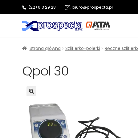
(22) 613 29 28
biuro@prospecta.pl
Przejdź
Przejdź
do
do
nawigacji
treści
Strona główna
Szlifierko-polerki
Ręczne szlifierk
Qpol 30