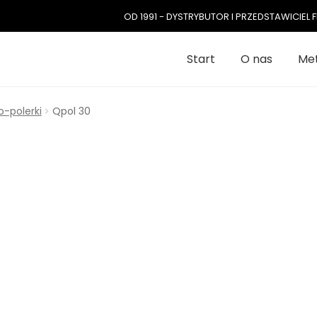
OD 1991 - DYSTRYBUTOR I PRZEDSTAWICIE
Start
O nas
Met
o-polerki
Qpol 30