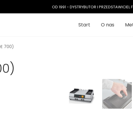
OD 1991 - DYSTRYBUTOR I PRZEDSTAWICIE
Start
O nas
Met
DE 700)
00)