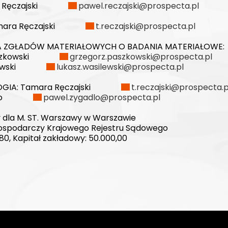
 Ręczajski
pawel.reczajski@prospecta.pl
ara Ręczajski
t.reczajski@prospecta.pl
 ZGŁADÓW MATERIAŁOWYCH O BADANIA MATERIAŁOWE:
zkowski
grzegorz.paszkowski@prospecta.pl
wski
lukasz.wasilewski@prospecta.pl
GIA:
Tamara Ręczajski
t.reczajski@prospecta.p
o
pawel.zygadlo@prospecta.pl
 dla M. ST. Warszawy w Warszawie
 Gospodarczy Krajowego Rejestru Sądowego
80, Kapitał zakładowy: 50.000,00