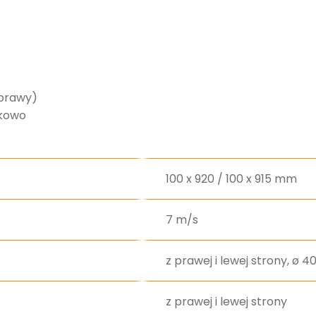
/prawy)
zkowo
100 x 920 / 100 x 915 mm
7 m/s
z prawej i lewej strony, ø 
z prawej i lewej strony