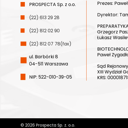
Prezes:
Paweł
PROSPECTA Sp. z o.o.
Dyrektor:
Tam
(22) 613 29 28
PREPARATYKA
(22) 812 02 90
Grzegorz Pas
Łukasz Wasile
(22) 812 07 78(fax)
BIOTECHNOLO
Paweł Zygadł
ul. Barbórki 8
04-511 Warszawa
Sąd Rejonowy
XIII Wydział
NIP: 522-010-39-05
KRS: 00001871
© 2026 Prospecta Sp. z. o.o.