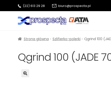
(22) 613 29 28
biuro@prospecta.pl
Przejdź
Przejdź
do
do
nawigacji
treści
Strona główna
Szlifierko-polerki
Qgrind 100 (JA
Qgrind 100 (JADE 7