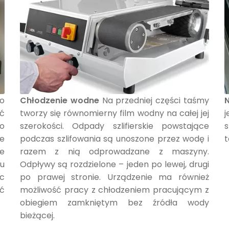
o
Chłodzenie wodne
Na przedniej części taśmy
ić
tworzy się równomierny film wodny na całej jej
o
szerokości. Odpady szlifierskie powstające
s
ie
podczas szlifowania są unoszone przez wodę i
t
e
razem z nią odprowadzane z maszyny.
u
Odpływy są rozdzielone – jeden po lewej, drugi
c
po prawej stronie. Urządzenie ma również
ć
możliwość pracy z chłodzeniem pracującym z
obiegiem zamkniętym bez źródła wody
bieżącej.