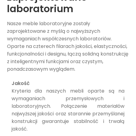
laboratorium
Twardościomierze
Nasze meble laboratoryjne zostały
Rozwi
Szlifierko-polerki
zaprojektowane z myślą o najwyższych
menu
wymaganiach współczesnych laboratoriów.
potom
Rozwi
Inkludowanie
Oparte na czterech filarach jakości, elastyczności,
menu
funkcjonalności i designu, łączą solidną konstrukcję
potom
Badania powierzchni i powłok – Testery
z inteligentnymi funkcjami oraz czystym,
zarysowań
ponadczasowym wyglądem.
System Laboratoryjny
Jakość
Kryteria dla naszych mebli oparte są na
wymaganiach przemysłowych i
Biotechnologia
laboratoryjnych. Połączenie materiałów
najwyższej jakości oraz starannie przemyślanej
Kontakt
konstrukcji gwarantuje stabilność i trwałą
jakość.