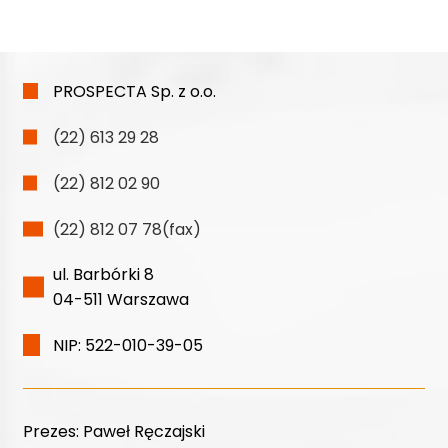
PROSPECTA Sp. z o.o.
(22) 613 29 28
(22) 812 02 90
(22) 812 07 78(fax)
ul. Barbórki 8
04-511 Warszawa
NIP: 522-010-39-05
Prezes:
Paweł Ręczajski