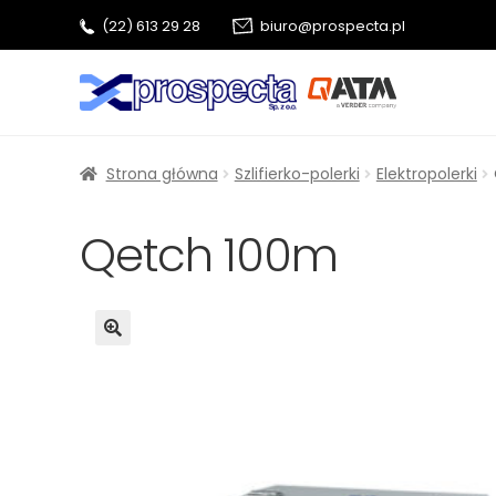
(22) 613 29 28
biuro@prospecta.pl
Przejdź
Przejdź
do
do
nawigacji
treści
Strona główna
Szlifierko-polerki
Elektropolerki
Qetch 100m