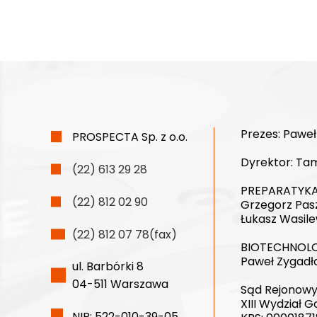
Prezes:
Paweł
PROSPECTA Sp. z o.o.
Dyrektor:
Tam
(22) 613 29 28
PREPARATYKA
(22) 812 02 90
Grzegorz Pas
Łukasz Wasile
(22) 812 07 78(fax)
BIOTECHNOLO
Paweł Zygadł
ul. Barbórki 8
04-511 Warszawa
Sąd Rejonowy
XIII Wydział
NIP: 522-010-39-05