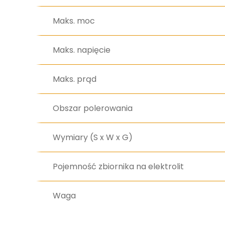
Maks. moc
Maks. napięcie
Maks. prąd
Obszar polerowania
Wymiary (S x W x G)
Pojemność zbiornika na elektrolit
Waga