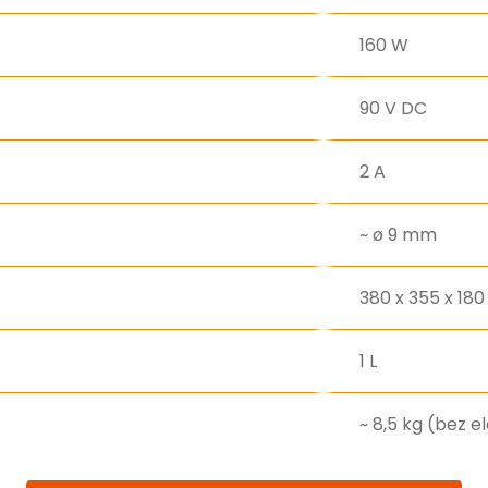
160 W
90 V DC
2 A
~ ø 9 mm
380 x 355 x 18
1 L
~ 8,5 kg (bez el