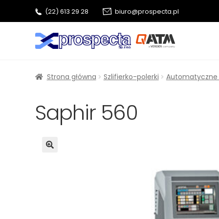
(22) 613 29 28
biuro@prospecta.pl
Przejdź
Przejdź
do
do
nawigacji
treści
Strona główna
Szlifierko-polerki
Automatyczne sz
Saphir 560