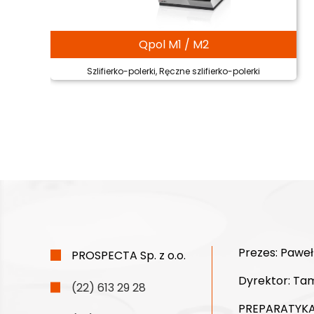
Qpol M1 / M2
Szlifierko-polerki, Ręczne szlifierko-polerki
Prezes:
Paweł
PROSPECTA Sp. z o.o.
Dyrektor:
Tam
(22) 613 29 28
PREPARATYKA