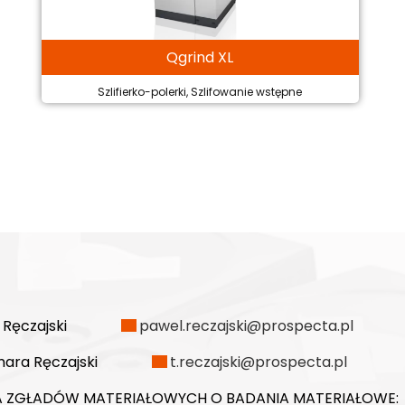
Qgrind XL
Szlifierko-polerki, Szlifowanie wstępne
 Ręczajski
pawel.reczajski@prospecta.pl
ara Ręczajski
t.reczajski@prospecta.pl
 ZGŁADÓW MATERIAŁOWYCH O BADANIA MATERIAŁOWE: