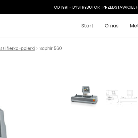
OD 1991 - DYSTRYBUTOR I PRZEDSTAWICIE
Start
O nas
Met
lifierko-polerki
Saphir 560