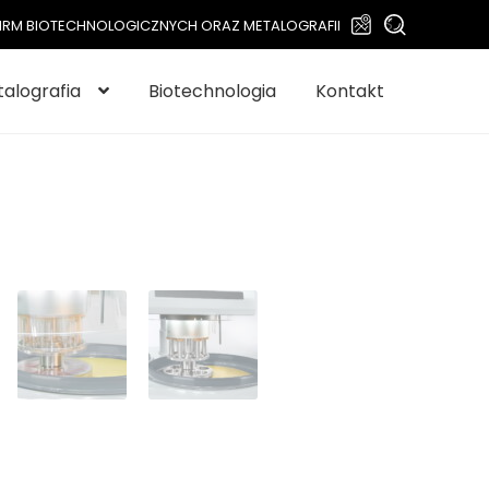
Szukaj:
Szukaj
L FIRM BIOTECHNOLOGICZNYCH ORAZ METALOGRAFII
alografia
Biotechnologia
Kontakt