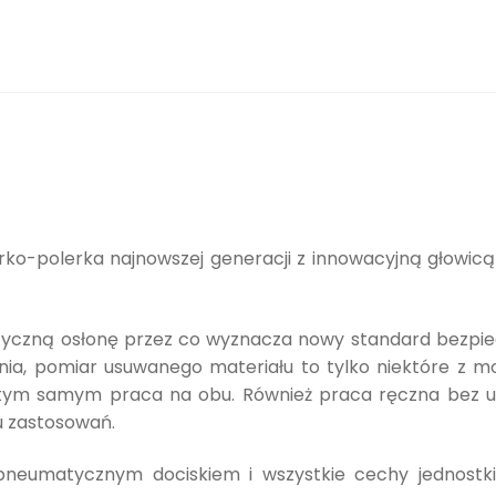
rko-polerka najnowszej generacji z innowacyjną głowicą 
yczną osłonę przez co wyznacza nowy standard bezpiecz
a, pomiar usuwanego materiału to tylko niektóre z możl
 tym samym praca na obu. Również praca ręczna bez uż
u zastosowań.
 pneumatycznym dociskiem i wszystkie cechy jednostki