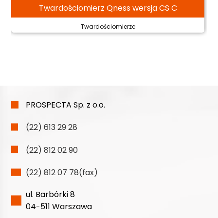
Twardościomierz Qness wersja CS C
Twardościomierze
PROSPECTA Sp. z o.o.
(22) 613 29 28
(22) 812 02 90
(22) 812 07 78(fax)
ul. Barbórki 8
04-511 Warszawa