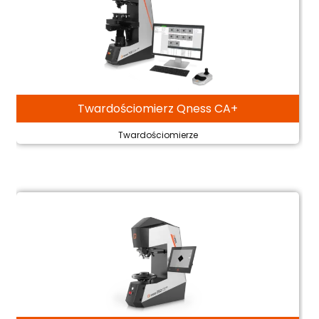
Twardościomierz Qness CA+
Twardościomierze