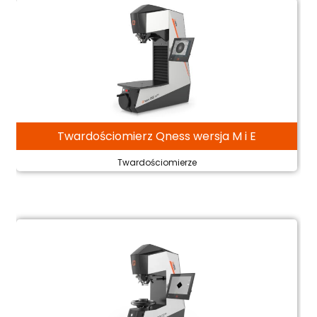
Twardościomierz Qness wersja M i E
Twardościomierze