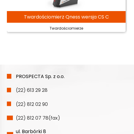
Twardościomierz Qness wersja CS C
Twardościomierze
PROSPECTA Sp. z o.o.
(22) 613 29 28
(22) 812 02 90
(22) 812 07 78(fax)
ul. Barbórki 8