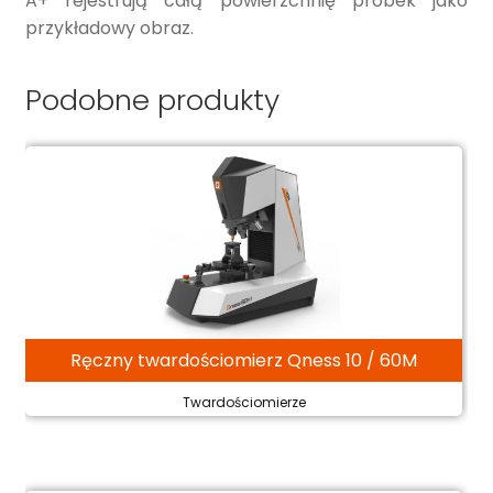
A+ rejestrują całą powierzchnię próbek jako
przykładowy obraz.
Podobne produkty
Ręczny twardościomierz Qness 10 / 60M
Twardościomierze