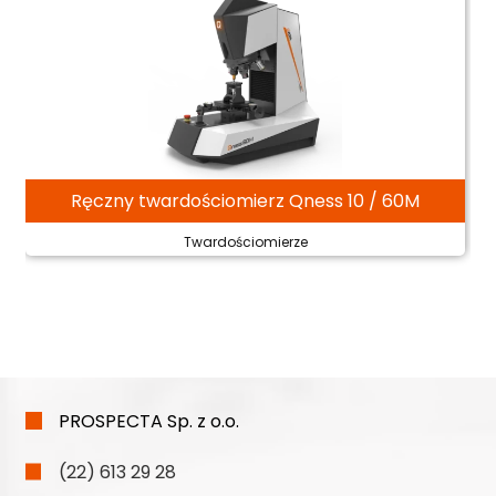
Ręczny twardościomierz Qness 10 / 60M
Twardościomierze
PROSPECTA Sp. z o.o.
(22) 613 29 28