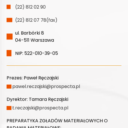
(22) 812 02 90
(22) 812 07 78(fax)
ul. Barbórki 8
04-511 Warszawa
NIP: 522-010-39-05
Prezes:
Paweł Ręczajski
pawel.reczajski@prospecta.pl
Dyrektor:
Tamara Ręczajski
t.reczajski@prospecta.pl
PREPARATYKA ZGŁADÓW MATERIAŁOWYCH O
BADANIA MATERIAŁOWE: