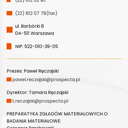
(22) 812 02 90
(22) 812 07 78(fax)
ul. Barbórki 8
04-511 Warszawa
NIP: 522-010-39-05
Prezes:
Paweł Ręczajski
pawel.reczajski@prospecta.pl
Dyrektor:
Tamara Ręczajski
t.reczajski@prospecta.pl
PREPARATYKA ZGŁADÓW MATERIAŁOWYCH O
BADANIA MATERIAŁOWE: