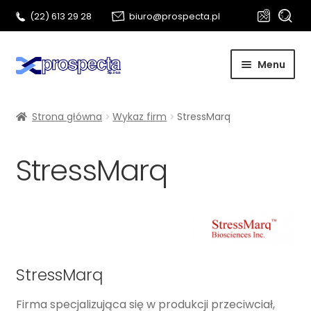
Szukaj:
Szukaj
(22) 613 29 28
biuro@prospecta.pl
Przejdź
Przejdź
Menu
do
do
nawigacji
treści
Start
Strona główna
Wykaz firm
StressMarq
O nas
StressMarq
Rozwi
Metalografia
menu
potom
Biotechnologia
Kontakt
StressMarq
Firma specjalizująca się w produkcji przeciwciał,