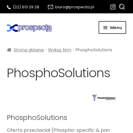
Szukaj:
Szukaj
(22) 613 29 28
biuro@prospecta.pl
Przejdź
Przejdź
Menu
do
do
nawigacji
treści
Start
Strona główna
Wykaz firm
PhosphoSolutions
O nas
PhosphoSolutions
Rozwi
Metalografia
menu
potom
Biotechnologia
Kontakt
PhosphoSolutions
Oferta przeciwciał (Phospho-specific & pan