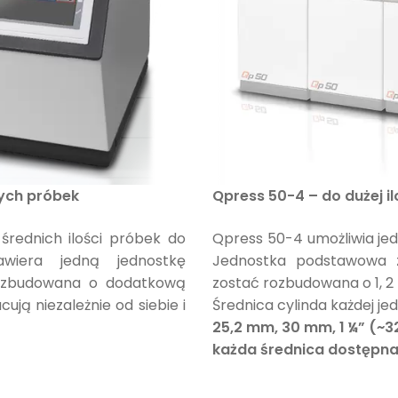
nych próbek
Qpress 50-4 – do dużej i
średnich ilości próbek do
Qpress 50-4 umożliwia jed
awiera jedną jednostkę
Jednostka podstawowa z
 rozbudowana o dodatkową
zostać rozbudowana o 1, 2 
ują niezależnie od siebie i
Średnica cylinda każdej je
25,2 mm, 30 mm, 1 ¼” (~
każda średnica dostępna