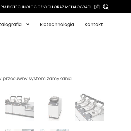
Szukaj:
Szukaj
L FIRM BIOTECHNOLOGICZNYCH ORAZ METALOGRAFII
alografia
Biotechnologia
Kontakt
ny przesuwny system zamykania.