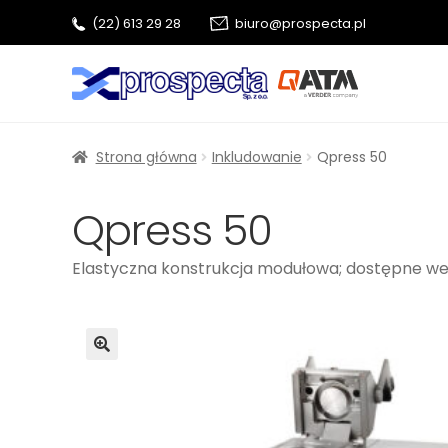
(22) 613 29 28
biuro@prospecta.pl
Przejdź
Przejdź
do
do
nawigacji
treści
Strona główna
Inkludowanie
Qpress 50
Qpress 50
Elastyczna konstrukcja modułowa; dostępne wer