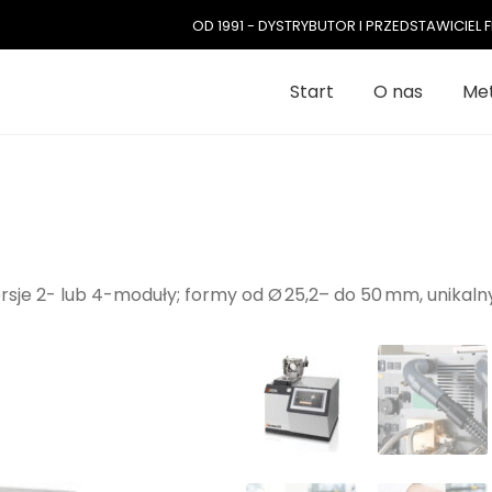
OD 1991 - DYSTRYBUTOR I PRZEDSTAWICIE
Start
O nas
Met
sje 2- lub 4-moduły; formy od Ø 25,2– do 50 mm, unikal