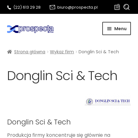
Szukaj:
Szukaj
(22) 613 29 28
biuro@prospecta.pl
Przejdź
Przejdź
Menu
do
do
nawigacji
treści
Start
Strona główna
Wykaz firm
Donglin Sci & Tech
O nas
Donglin Sci & Tech
Rozwi
Metalografia
menu
potom
Biotechnologia
Kontakt
Donglin Sci & Tech
Produkcja firmy koncentruje się głównie na