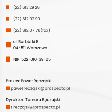
(22) 613 29 28
(22) 812 02 90
(22) 812 07 78(fax)
ul. Barbórki 8
04-511 Warszawa
NIP: 522-010-39-05
Prezes:
Paweł Ręczajski
pawel.reczajski@prospecta.pl
Dyrektor:
Tamara Ręczajski
t.reczajski@prospecta.pl