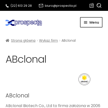
Szukaj:
Szukaj
(22) 613 29 28
biuro@prospecta.pl
Przejdź
Przejdź
Menu
do
do
nawigacji
treści
Start
Strona główna
Wykaz firm
ABclonal
O nas
ABclonal
Rozwi
Metalografia
menu
potom
Biotechnologia
Kontakt
ABclonal
ABclonal Biotech Co., Ltd to firma założona w 2006