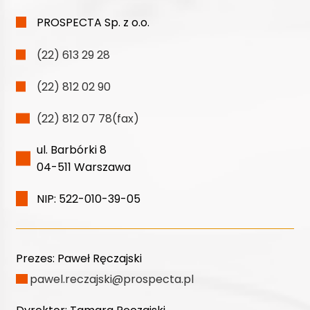
PROSPECTA Sp. z o.o.
(22) 613 29 28
(22) 812 02 90
(22) 812 07 78(fax)
ul. Barbórki 8
04-511 Warszawa
NIP: 522-010-39-05
Prezes:
Paweł Ręczajski
pawel.reczajski@prospecta.pl